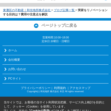
東灘区の不動産｜和光地所株式会社
>
ブログ記事一覧
>
実家をリノベーション
する目的は？費用や注意点を解説
ページトップに戻る
営業時間:10:00~18:00
定休日:水曜日・日曜日
ホーム
会社概要
お問い合わせ
PCサイト
プライバシーポリシー
利用規約
｜アクセスマップ
｜
Copyright(c) 和光地所 株式会社 本店 All rights reserved.
当サイトでは、お客様の当サイト利用状況把握、サービス向上検討を目的と
して、クッキー（Cookie）を使用しています。
詳しくは、当社の
「Cookieの取扱いについて」
をご確認ください。