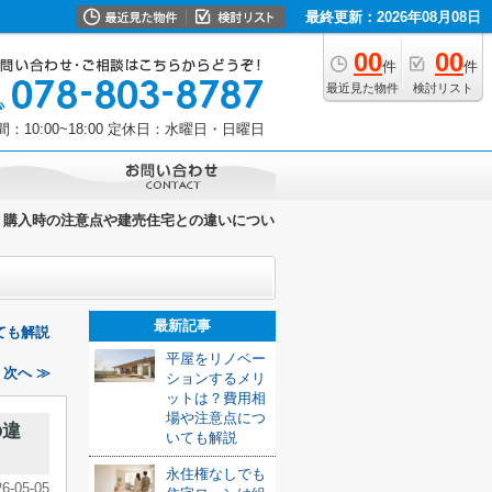
最終更新：2026年08月08日
00
00
件
件
最近見た物件
検討リスト
10:00~18:00
定休日：水曜日・日曜日
？購入時の注意点や建売住宅との違いについ
最新記事
ても解説
平屋をリノベー
次へ ≫
ションするメリ
ットは？費用相
場や注意点につ
の違
いても解説
永住権なしでも
26-05-05