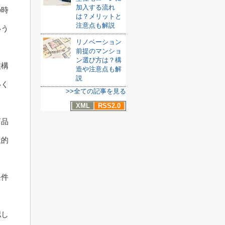
加入する流れ
の時
は？メリットと
注意点も解説
いう
リノベーション
前提のマンショ
ン選び方は？構
族構
造や注意点も解
説
いく
>>全ての記事を見る
XML
RSS2.0
商品
般的
条件
認し