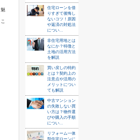
住宅ローンを借
る魅
りすぎて後悔し
ないコツ！原因
くこ
や返済の対処法
につい...
非住宅用地とは
なにか？特徴と
土地の活用方法
を解説
買い戻しの特約
とは？契約上の
注意点や活用の
メリットについ
ても解説
中古マンション
の失敗しない買
い方は？物件選
びや購入の手順
につい...
ト
リフォーム一体
型住宅ローンに