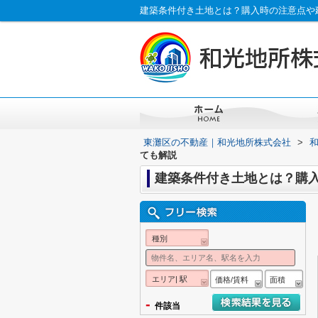
建築条件付き土地とは？購入時の注意点や
東灘区の不動産｜和光地所株式会社
>
ても解説
建築条件付き土地とは？購
種別
エリア| 駅
価格/賃料
面積
-
件該当