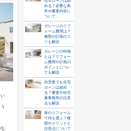
住宅ローンは組
める？必要な条
件や審査内容に
ついて...
ガレージのリフ
ォーム費用は？
種類や計画のコ
ツも解説
ガレージの特徴
とは？リフォー
ム費用や計画の
ポイントについ
ても解説
自営業でも住宅
ローンは組め
る？審査や自宅
とい
兼事務所の注意
点も解説
ょう
床のリフォーム
で何を選ぶ？種
類やメリットと
のな
注意点について