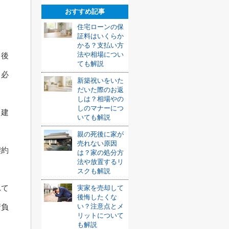
おすすめ記事
住宅ローンの保
証料はいくらか
かる？支払い方
法や相場につい
、後
ても解説
く必
新築祝いをいた
だいた際のお返
しは？相場やの
しのマナーにつ
と建
いても解説
親の死後に家が
売れない原因
契約
は？家の処分方
法や放置するリ
スクも解説
れて
実家を売却して
後悔したくな
い？注意点とメ
請負
リットについて
も解説