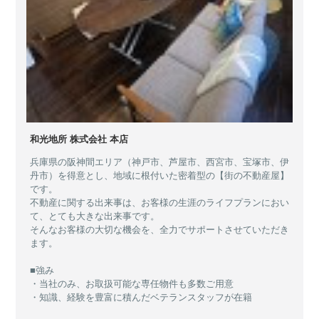
和光地所 株式会社 本店
兵庫県の阪神間エリア（神戸市、芦屋市、西宮市、宝塚市、伊
丹市）を得意とし、地域に根付いた密着型の【街の不動産屋】
です。
不動産に関する出来事は、お客様の生涯のライフプランにおい
て、とても大きな出来事です。
そんなお客様の大切な機会を、全力でサポートさせていただき
ます。
■強み
・当社のみ、お取扱可能な専任物件も多数ご用意
・知識、経験を豊富に積んだベテランスタッフが在籍