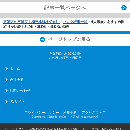
記事一覧ページへ
東灘区の不動産｜和光地所株式会社
>
ブログ記事一覧
>
4人家族におすすめ間
取りを比較！2LDK・3LDK・4LDKの特徴
ページトップに戻る
営業時間:10:00~18:00
定休日:水曜日・日曜日
ホーム
会社概要
お問い合わせ
PCサイト
プライバシーポリシー
利用規約
｜アクセスマップ
｜
Copyright(c) 和光地所 株式会社 本店 All rights reserved.
当サイトでは、お客様の当サイト利用状況把握、サービス向上検討を目的と