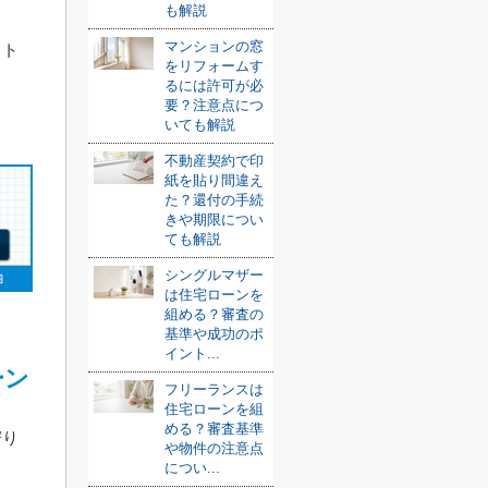
も解説
マンションの窓
ット
をリフォームす
るには許可が必
要？注意点につ
いても解説
不動産契約で印
紙を貼り間違え
た？還付の手続
きや期限につい
ても解説
シングルマザー
は住宅ローンを
組める？審査の
基準や成功のポ
イント...
ーン
フリーランスは
住宅ローンを組
める？審査基準
寄り
や物件の注意点
につい...