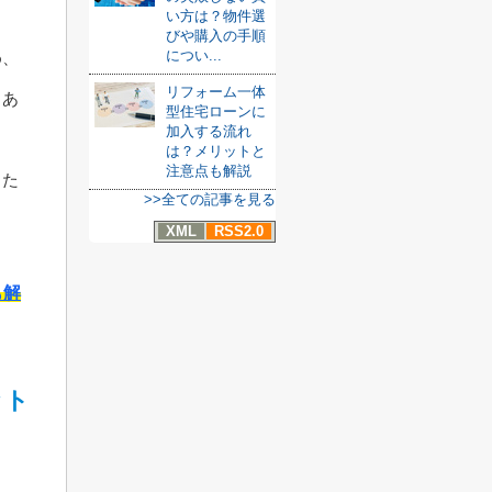
い方は？物件選
びや購入の手順
につい...
め、
リフォーム一体
もあ
型住宅ローンに
加入する流れ
は？メリットと
注意点も解説
した
>>全ての記事を見る
XML
RSS2.0
も解
ット