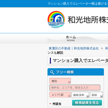
マンション購入でエレベーター横は避ける
東灘区の不動産｜和光地所株式会社
>
ンスも解説
マンション購入でエレベー
種別
エリア| 駅
価格/賃料
面積
-
件該当