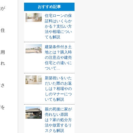
おすすめ記事
離が
住宅ローンの保
。
証料はいくらか
かる？支払い方
に住
法や相場につい
ても解説
建築条件付き土
採用
地とは？購入時
の注意点や建売
られ
住宅との違いに
ついて...
新築祝いをいた
だいた際のお返
すさ
しは？相場やの
しのマナーにつ
いても解説
響を
親の死後に家が
売れない原因
。
は？家の処分方
法や放置するリ
スクも解説