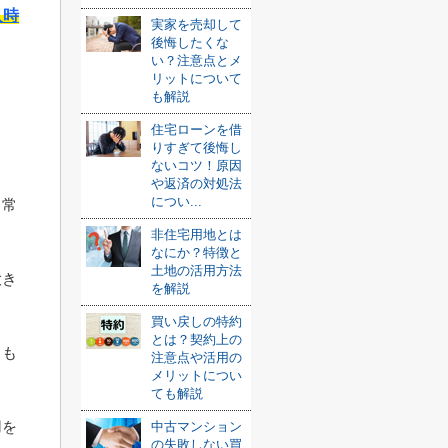
入時
実家を売却して
後悔したくな
い？注意点とメ
リットについて
も解説
住宅ローンを借
りすぎて後悔し
ないコツ！原因
。
や返済の対処法
につい...
日常
非住宅用地とは
なにか？特徴と
土地の活用方法
大き
を解説
買い戻しの特約
とは？契約上の
りも
注意点や活用の
メリットについ
ても解説
用を
中古マンション
の失敗しない買