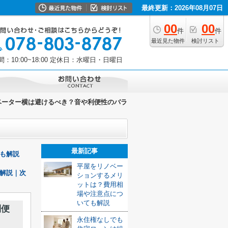
最終更新：2026年08月07日
00
00
件
件
最近見た物件
検討リスト
10:00~18:00
定休日：水曜日・日曜日
ベーター横は避けるべき？音や利便性のバラ
最新記事
も解説
平屋をリノベー
解説｜次
ションするメリ
ットは？費用相
場や注意点につ
いても解説
利便
永住権なしでも