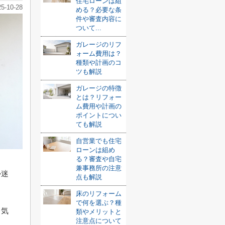
住宅ローンは組
25-10-28
める？必要な条
件や審査内容に
ついて...
ガレージのリフ
ォーム費用は？
種類や計画のコ
ツも解説
ガレージの特徴
とは？リフォー
ム費用や計画の
ポイントについ
ても解説
自営業でも住宅
ローンは組め
る？審査や自宅
兼事務所の注意
か迷
点も解説
床のリフォーム
で何を選ぶ？種
、気
類やメリットと
注意点について