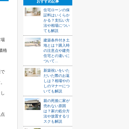
おすすめ記事
住宅ローンの保
証料はいくらか
かる？支払い方
法や相場につい
ても解説
市場
建築条件付き土
地とは？購入時
価格
の注意点や建売
住宅との違いに
ついて...
新築祝いをいた
額で
だいた際のお返
しは？相場やの
す。
しのマナーにつ
いても解説
そし
親の死後に家が
売れない原因
は？家の処分方
視点
法や放置するリ
スクも解説