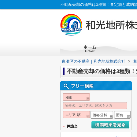
不動産売却の価格は3種類！査定額と成約
東灘区の不動産｜和光地所株式会社
>
不動産売却の価格は3種類！
種別
エリア| 駅
価格/賃料
面積
-
件該当