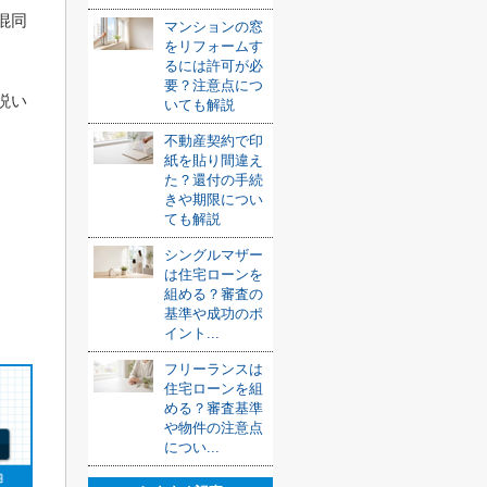
混同
マンションの窓
をリフォームす
るには許可が必
要？注意点につ
説い
いても解説
不動産契約で印
紙を貼り間違え
た？還付の手続
きや期限につい
ても解説
シングルマザー
は住宅ローンを
組める？審査の
基準や成功のポ
イント...
フリーランスは
住宅ローンを組
める？審査基準
や物件の注意点
につい...