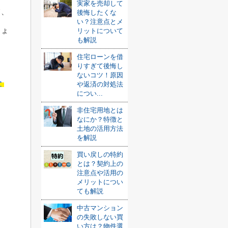
実家を売却して
て、
後悔したくな
い？注意点とメ
しょ
リットについて
も解説
住宅ローンを借
りすぎて後悔し
ないコツ！原因
介
や返済の対処法
につい...
非住宅用地とは
なにか？特徴と
土地の活用方法
を解説
買い戻しの特約
とは？契約上の
注意点や活用の
メリットについ
ても解説
中古マンション
の失敗しない買
い方は？物件選