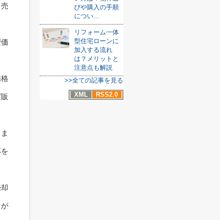
、売
びや購入の手順
につい...
リフォーム一体
型住宅ローンに
望価
加入する流れ
は？メリットと
注意点も解説
価格
>>全ての記事を見る
XML
RSS2.0
ば販
しま
応を
売却
なが