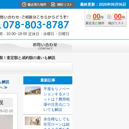
最終更新：2026年08月06日
00
00
件
件
最近見た物件
検討リスト
10:00~18:00
定休日：水曜日・日曜日
種類！査定額と成約額の違いも解説
最新記事
も解説
へ ≫
平屋をリノベー
ションするメリ
ットは？費用相
説
場や注意点につ
いても解説
26-02-10
永住権なしでも
住宅ローンは組