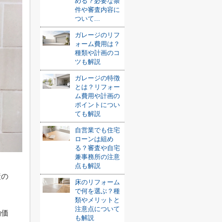
める？必要な条
件や審査内容に
ついて...
ガレージのリフ
ォーム費用は？
種類や計画のコ
ツも解説
ガレージの特徴
とは？リフォー
ム費用や計画の
ポイントについ
ても解説
自営業でも住宅
ローンは組め
る？審査や自宅
兼事務所の注意
点も解説
産の
床のリフォーム
で何を選ぶ？種
類やメリットと
注意点について
約価
も解説