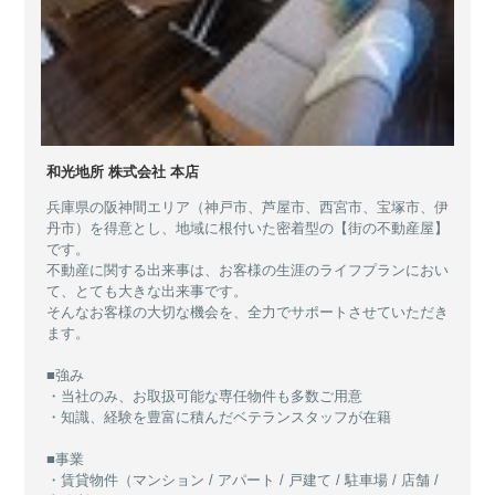
和光地所 株式会社 本店
兵庫県の阪神間エリア（神戸市、芦屋市、西宮市、宝塚市、伊
丹市）を得意とし、地域に根付いた密着型の【街の不動産屋】
です。
不動産に関する出来事は、お客様の生涯のライフプランにおい
て、とても大きな出来事です。
そんなお客様の大切な機会を、全力でサポートさせていただき
ます。
■強み
・当社のみ、お取扱可能な専任物件も多数ご用意
・知識、経験を豊富に積んだベテランスタッフが在籍
■事業
・賃貸物件（マンション / アパート / 戸建て / 駐車場 / 店舗 /